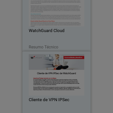
WatchGuard Cloud y las aplicaciones
Body
que hospeda aprovechan al máximo la
arquitectura basada en microservicios
de tres niveles que define el modo en
que se transmiten los datos por el
WatchGuard Cloud
sistema, así como…
Leia agora
Resumo Técnico
Cliente de VPN IPSec
Thumbnail
El cliente de VPN IPSec de WatchGuard
Body
es un servicio premium que ofrece a la
organización y a sus empleados
remotos un nivel de protección más alto
y una mejor experiencia de VPN.
Cliente de VPN IPSec
Leia agora