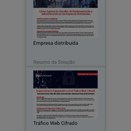
Cómo Superar los Desafíos de
Body
Implementación y Administración de las
Empresas Distribuidas
Empresa distribuida
Leia agora
Resumo da Solução
Tráfico Web Cifrado
Thumbnail
Inspeccione lo Inesperado con el Tráfico
Body
Web Cifrado
Tráfico Web Cifrado