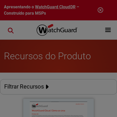
Pular para o conteúdo principal
Apresentando o
WatchGuard CloudDR
–
Construído para MSPs
Open mobi
Close search
Recursos do Produto
Filtrar Recursos
WatchGuard Cloud
Thumbnail