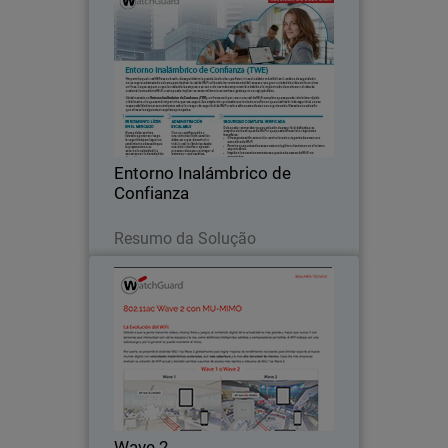
Entorno Inalámbrico de
Thumbnail
Confianza
Usted necesita un Entorno Inalámbrico
Body
de Confianza (TWE), un framework
para crear una red de Wi-Fi completa
que se pueda administrar rápida y
fácilmente, y lo que es más importante,
Entorno Inalámbrico de
que sea segura.
Confianza
Leia agora
Resumo da Solução
Wave 2
Thumbnail
Debido a que la gente transmite videos,
Body
música, fotos y juegos, el contenido
digital de la actualidad es más grande y
mejor que nunca.
Wave 2