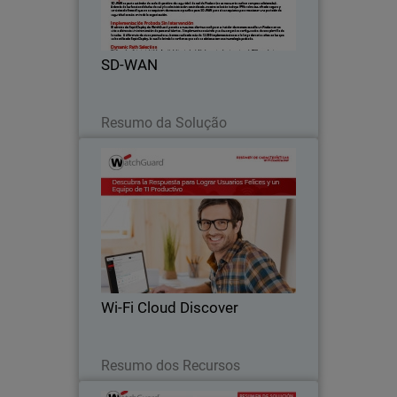
SD-WAN
Leia agora
Resumo da Solução
Wi-Fi Cloud Discover
Thumbnail
Body
“¿Por Qué No Funciona la conexión Wi-
Fi?”Si este comentario le resulta muy
familiar, sepa que no está solo. Los
administradores necesitan obtener
mejores respuestas. ¡DISCOVER es la
Wi-Fi Cloud Discover
respuesta!
Leia agora
Resumo dos Recursos