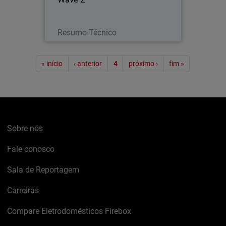
Leia agora
Resumo Técnico
Paginação
« início
‹ anterior
4
próximo ›
fim »
Sobre nós
Fale conosco
Sala de Reportagem
Carreiras
Compare Eletrodomésticos Firebox