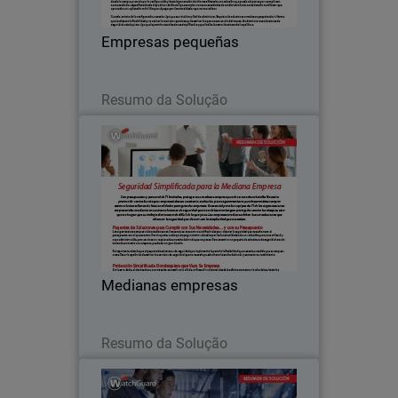
Empresas pequeñas
Leia agora
Resumo da Solução
Medianas empresas
Thumbnail
Con presupuestos y personal de TI
Body
limitados, proteger a su mediana
empresa puede ser una dura batalla.
Medianas empresas
Leia agora
Resumo da Solução
Empresa distribuida
Thumbnail