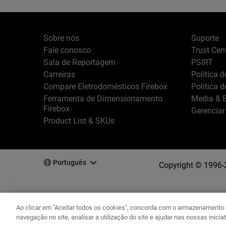
Sobre nós
Suporte
Fale conosco
Trust Cen
Sala de Reportagem
PSIRT
Carreiras
Política 
Compare Eletrodomésticos Firebox
Política 
Ferramenta de Dimensionamento
Media & B
Firebox
Gerenciar
Product List & SKUs
Português
Copyright © 1996-
Ao clicar em "Aceitar todos os cookies", concorda com o armazenamento d
navegação no site, analisar a utilização do site e ajudar nas nossas inicia