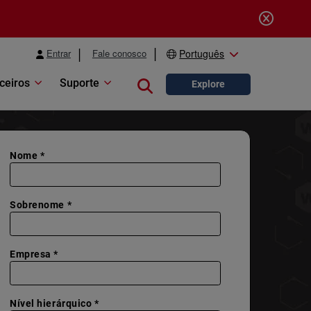
Entrar
Fale conosco
Português
ceiros
Suporte
Close search
Explore
Nome *
Sobrenome *
Empresa *
Nível hierárquico *