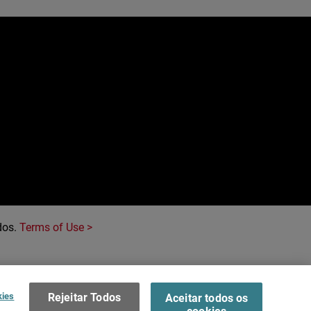
e
dos.
Terms of Use >
kies
Rejeitar Todos
Aceitar todos os