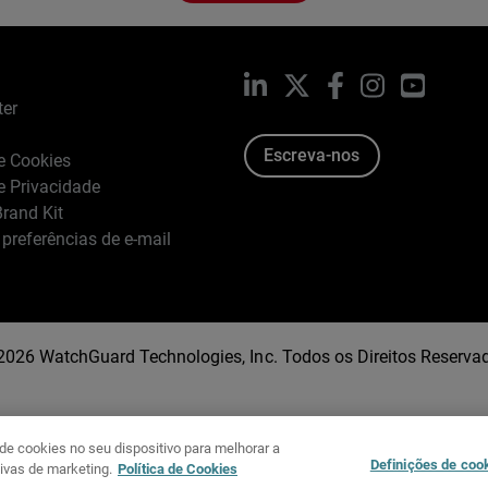
LinkedIn
X
Facebook
Instagram
YouTub
ter
Escreva-nos
de Cookies
de Privacidade
rand Kit
 preferências de e-mail
2026 WatchGuard Technologies, Inc. Todos os Direitos Reserva
e cookies no seu dispositivo para melhorar a
Definições de coo
tivas de marketing.
Política de Cookies