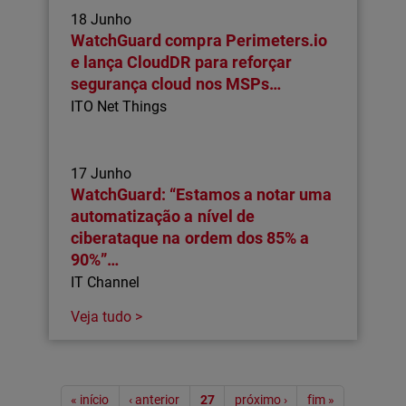
18 Junho
WatchGuard compra Perimeters.io
e lança CloudDR para reforçar
segurança cloud nos MSPs…
ITO Net Things
17 Junho
WatchGuard: “Estamos a notar uma
automatização a nível de
ciberataque na ordem dos 85% a
90%”…
IT Channel
Veja tudo >
Paginação
« início
‹ anterior
27
próximo ›
fim »