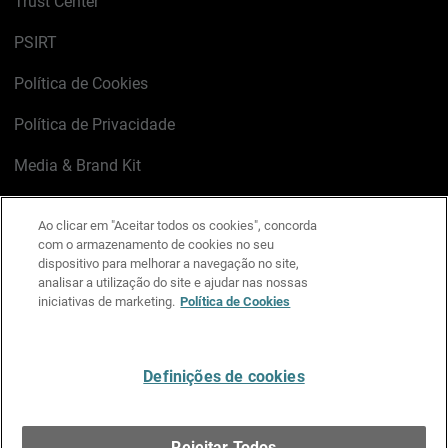
Trust Center
PSIRT
Política de Cookies
Política de Privacidade
Media & Brand Kit
Gerenciar preferências de e-mail
Ao clicar em "Aceitar todos os cookies", concorda
com o armazenamento de cookies no seu
LinkedIn
X
Facebook
Instagram
YouTube
dispositivo para melhorar a navegação no site,
analisar a utilização do site e ajudar nas nossas
iniciativas de marketing.
Política de Cookies
Escreva-nos
Definições de cookies
Português
Rejeitar Todos